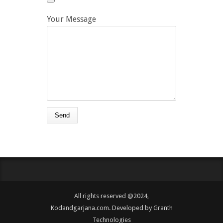
Your Message
All rights reserved @2024,
Kodandgarjana.com. Developed by
Granth
Technologies