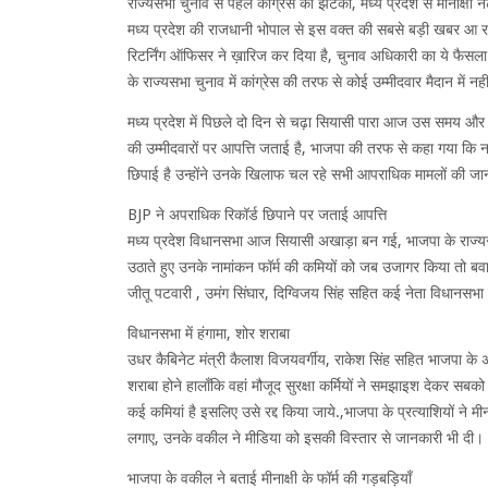
राज्यसभा चुनाव से पहले कांग्रेस को झटका, मध्य प्रदेश से मीनाक्षी 
मध्य प्रदेश की राजधानी भोपाल से इस वक्त की सबसे बड़ी खबर आ रही ह
रिटर्निंग ऑफिसर ने ख़ारिज कर दिया है, चुनाव अधिकारी का ये फैसला भ
के राज्यसभा चुनाव में कांग्रेस की तरफ से कोई उम्मीदवार मैदान में नही
मध्य प्रदेश में पिछले दो दिन से चढ़ा सियासी पारा आज उस समय और
की उम्मीदवारों पर आपत्ति जताई है, भाजपा की तरफ से कहा गया कि ना
छिपाई है उन्होंने उनके खिलाफ चल रहे सभी आपराधिक मामलों की जानक
BJP ने अपराधिक रिकॉर्ड छिपाने पर जताई आपत्ति
मध्य प्रदेश विधानसभा आज सियासी अखाड़ा बन गई, भाजपा के राज्यसभा 
उठाते हुए उनके नामांकन फॉर्म की कमियों को जब उजागर किया तो बवा
जीतू पटवारी , उमंग सिंघार, दिग्विजय सिंह सहित कई नेता विधानसभा 
विधानसभा में हंगामा, शोर शराबा
उधर कैबिनेट मंत्री कैलाश विजयवर्गीय, राकेश सिंह सहित भाजपा के अ
शराबा होने हालाँकि वहां मौजूद सुरक्षा कर्मियों ने समझाइश देकर सबक
कई कमियां है इसलिए उसे रद्द किया जाये.,भाजपा के प्रत्याशियों ने
लगाए, उनके वकील ने मीडिया को इसकी विस्तार से जानकारी भी दी।
भाजपा के वकील ने बताई मीनाक्षी के फॉर्म की गड़बड़ियाँ