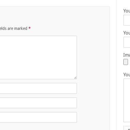
Yo
ields are marked
*
You
Ima
Yo