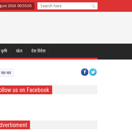
gust 2026
00
:
55
:
06
कृषि
खेल
देश विदेश
 सर्वे कर दिलाएगी रोजगार
शेख हसीना का भावुक संदेश: ‘जिस बांग्लादेश का सपना देखा थ
ollow us on Facebook
dvertisment