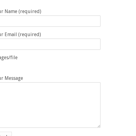
ur Name (required)
r Email (required)
ges/file
ur Message