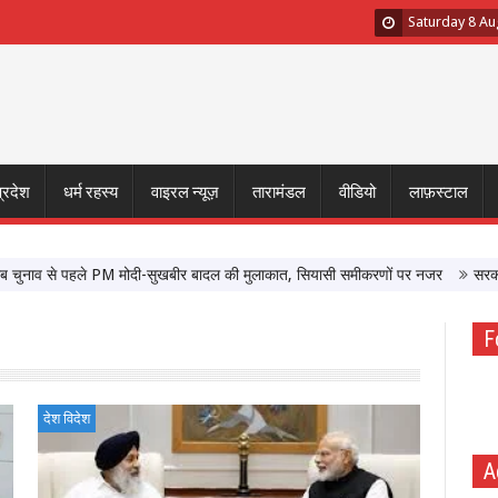
Saturday 8 Au
प्रदेश
धर्म रहस्य
वाइरल न्यूज़
तारामंडल
वीडियो
लाफ़स्टाल
से पहले PM मोदी-सुखबीर बादल की मुलाकात, सियासी समीकरणों पर नजर
सरकार के साथ ब
F
देश विदेश
A