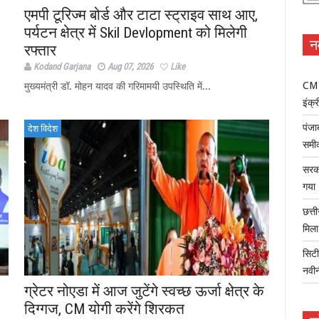
एमपी टूरिज्म बोर्ड और टाटा स्ट्राइव साथ आए,
पर्यटन क्षेत्र में Skil Devlopment को मिलेगी
न
रफ्तार
Kodand Garjana
Aug 07, 2026
Like
CM म
मुख्यमंत्री डॉ. मोहन यादव की गरिमामयी उपस्थिति में...
इंक्र
पंजा
देश विदेश
समी
सरका
गया
छत्त
मिल
सिटी
नवी
ग्रेटर नोएडा में आज जुटेंगे स्वच्छ ऊर्जा क्षेत्र के
दिग्गज, CM योगी करेंगे शिरकत