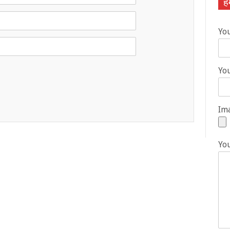
हम
Yo
You
Ima
Yo