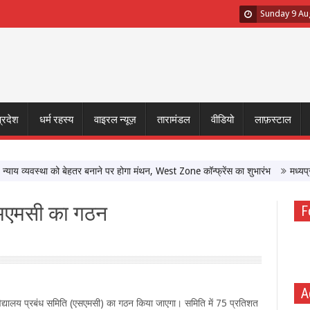
Sunday 9 Au
प्रदेश
धर्म रहस्य
वाइरल न्यूज़
तारामंडल
वीडियो
लाफ़स्टाल
व्यवस्था को बेहतर बनाने पर होगा मंथन, West Zone कॉन्फ्रेंस का शुभारंभ
मध्यप्रदेश म
ा एमएमसी का गठन
F
A
े विद्यालय प्रबंध समिति (एसएमसी) का गठन किया जाएगा। समिति में 75 प्रतिशत