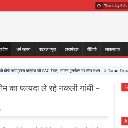
Thursday 6 Au
प्रदेश
धर्म रहस्य
वाइरल न्यूज़
तारामंडल
वीडियो
लाफ़स्टाल
मध्यप्रदेश कांग्रेस की PAC बैठक, संगठन पुनर्गठन पर होगा मंथन
Tarun Tejpal Sexua
रनेम का फायदा ले रहे नकली गांधी –
F
e
A