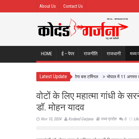
About Us
Contact Us
HOME
ई – पेपर
राजनीति
राजधानी
मध्य 
Latest Update
े इंदौर ISBT, आधुनिक सुविधाओं से लैस होगा बस टर्मिनल
भोपाल में 11 अगस्त को होगी 
वोटों के लिए महात्मा गांधी के स
डॉ. मोहन यादव
Nov 10, 2024
Kodand Garjana
मध्य प्रदेश
0
Lik