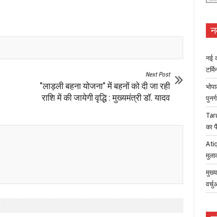
न
नई क
टर्म
Next Post
"लाड़ली बहना योजना" में बहनों को दी जा रही
भोपा
राशि में की जायेगी वृद्धि : मुख्यमंत्री डॉ. यादव
पुनर
Tar
का फ
Atiq
मुला
मुख्
वर्च