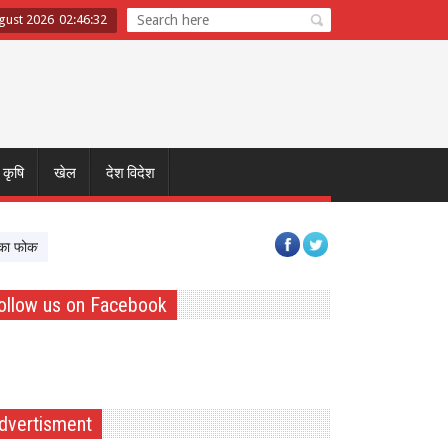
ugust 2026
02
:
46
:
33
कृषि
खेल
देश विदेश
कस
ग्रेटर नोएडा में आज जुटेंगे स्वच्छ ऊर्जा क्षेत्र के दिग्गज, CM योगी करेंगे शिरकत
ollow us on Facebook
dvertisment