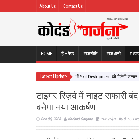
About Us
Contact Us
HOME
ई – पेपर
राजनीति
राजधानी
मध्य 
Latest Update
र्ड और टाटा स्ट्राइव साथ आए, पर्यटन क्षेत्र में Skil Devlopment को मिलेगी रफ्तार
‘मे
टाइगर रिज़र्व में नाइट सफारी ब
बनेगा नया आकर्षण
Dec 06, 2025
Kodand Garjana
मध्य प्रदेश
0
Lik