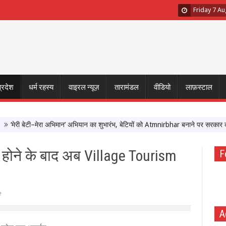
Friday 7 A
प्रदेश
धर्म रहस्य
वाइरल न्यूज़
तारामंडल
वीडियो
लाफ़स्टाल
री बेटी–मेरा अभिमान’ अभियान का शुभारंभ, बेटियों को Atmnirbhar बनाने पर सरकार का फो
ंद होने के बाद अब Village Tourism
F
e
A