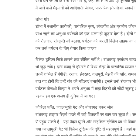
रांछा घने जंगलों के बीच बसा गांव है, जहां की शांति और प्राकृतिक सुं
में आने वाले मेहमानों को आदिवासी जीवन, पारंपरिक झोपड़ियां, लक
डोभा गांव
डोभा में स्थानीय कारीगरी, पारंपरिक नृत्य, लोकगीत और ग्रामीण जीवन क
साथ रहने का अनुभव पर्यटकों को एक अलग ही जुड़ाव देता है। दोनों गांव
को रोज़गार, संस्कृति को बढ़ावा, पर्यटक को असली विलेज लाइफ का
कर उन्हें पर्यटन के लिए तैयार किया जाएगा।
विलेज टूरिज़्म सिर्फ ठहरने तक सीमित नहीं है। बांधवगढ़ प्रबंधन चा
भी जुड़ सके। इसी वजह से होमस्टे में विंध्य क्षेत्र के पारंपरिक व्यं
उनमें शामिल हैं मंगौड़ी, रसाज, इंदरहर, दालपूरी, मेझरी की खीर, अमा
बात यह होगी कि इन्हें गांव की महिलाएं बनाएंगी। इससे उन्हें रोजगार
पर्यटक मीनाक्षी मिश्रा ने अपने अनुभव में कहा मिट्टी की सोंधी खुश
रहकर हम एक अलग ही दुनिया में आ गए।
जोहिला फॉल, ज्वालामुखी गेट और बांधवगढ़ बफर जोन
बांधवगढ़ टाइगर रिज़र्व पहले भी कई विकल्पों पर काम कर चुका है।
से पहुंच सकते हैं। यहां पैदल घूमने और साइकिल ट्रेकिंग का भी विकल
गया ज्वालामुखी गेट भी विलेज टूरिज़्म की दृष्टि से महत्वपूर्ण है। यह