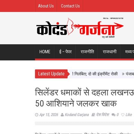
About Us
Contact Us
HOME
ई – पेपर
राजनीति
राजधानी
मध्य 
Latest Update
 ने छिंदवाड़ा में दिखाई सख्ती, 3 अधिकारी निलंबित; दो की इंक्रीमेंट रोकी
पंजाब चुना
सिलेंडर धमाकों से दहला लखनऊ:
50 आशियाने जलकर खाक
Apr 15, 2026
Kodand Garjana
देश विदेश
0
Like