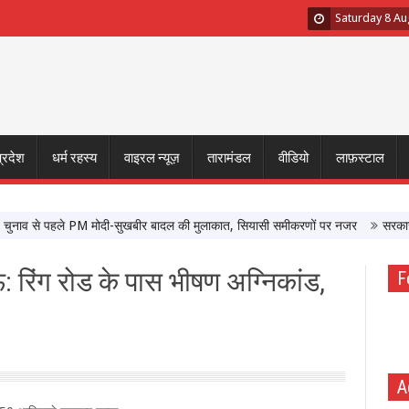
Saturday 8 Au
प्रदेश
धर्म रहस्य
वाइरल न्यूज़
तारामंडल
वीडियो
लाफ़स्टाल
व से पहले PM मोदी-सुखबीर बादल की मुलाकात, सियासी समीकरणों पर नजर
सरकार के साथ
 रिंग रोड के पास भीषण अग्निकांड,
F
A