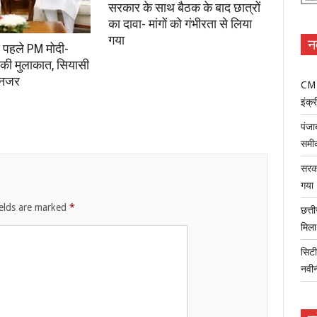
सरकार के साथ बैठक के बाद छात्रों
का दावा- मांगों को गंभीरता से लिया
गया
न
े पहले PM मोदी-
की मुलाकात, सियासी
 नजर
CM म
इंक्र
पंजा
समी
सरका
गया
ields are marked
*
छत्त
मिल
सिटी
नवी