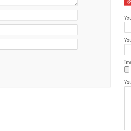
हम
Yo
You
Ima
Yo