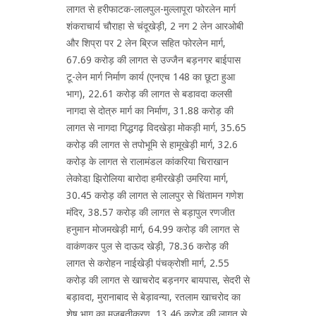
लागत से हरीफाटक-लालपुल-मुल्लापूरा फोरलेन मार्ग
शंकराचार्य चौराहा से चंदूखेड़ी, 2 नग 2 लेन आरओबी
और शिप्रा पर 2 लेन ब्रिज सहित फोरलेन मार्ग,
67.69 करोड़ की लागत से उज्जैन बड़नगर बाईपास
टू-लेन मार्ग निर्माण कार्य (एनएच 148 का छूटा हुआ
भाग), 22.61 करोड़ की लागत से बडावदा कलसी
नागदा से दोत्रु मार्ग का निर्माण, 31.88 करोड़ की
लागत से नागदा गिद्धगढ़ विदखेड़ा मोकड़ी मार्ग, 35.65
करोड़ की लागत से तपोभूमि से हामूखेड़ी मार्ग, 32.6
करोड़ के लागत से रालामंडल कांकरिया चिराखान
लेकोडा़ झिरोलिया बारोदा हमीरखेड़ी उमरिया मार्ग,
30.45 करोड़ की लागत से लालपुर से चिंतामन गणेश
मंदिर, 38.57 करोड़ की लागत से बड़ापुल रणजीत
हनुमान मोजमखेड़ी मार्ग, 64.99 करोड़ की लागत से
वाकंणकर पुल से दाऊद खेड़ी, 78.36 करोड़ की
लागत से करोहन नाईखेड़ी पंचक्रोशी मार्ग, 2.55
करोड़ की लागत से खाचरोद बड़नगर बायपास, सेदरी से
बड़ावदा, मुरानाबाद से बेड़ावन्या, रतलाम खाचरोद का
शेष भाग का मजबूतीकरण, 13.46 करोड़ की लागत से