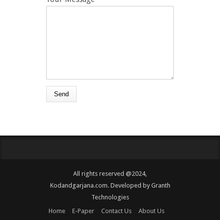
All rights reserved @2024,
Kodandgarjana.com. Developed by
Granth
Technologies
Home
E-Paper
Contact Us
About Us