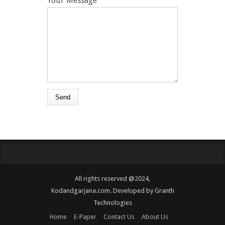
Your Message
All rights reserved @2024,
Kodandgarjana.com. Developed by
Granth
Technologies
Home
E-Paper
Contact Us
About Us