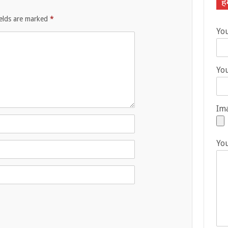
हम
ields are marked
*
Yo
You
Ima
Yo