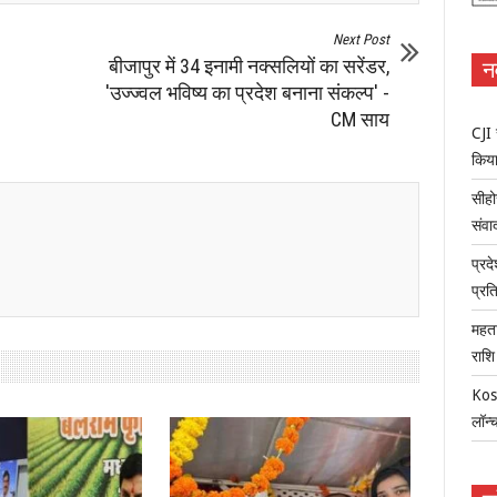
Next Post
बीजापुर में 34 इनामी नक्सलियों का सरेंडर,
न
'उज्ज्वल भविष्य का प्रदेश बनाना संकल्प' -
CM साय
CJI 
किया
सीहो
संवा
प्रद
प्रत
महता
राशि
Kosa
लॉन्