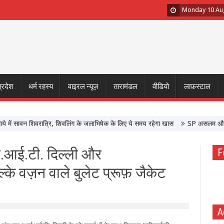
Monday 10 Au
प्रदेश
धर्म रहस्य
वाइरल न्यूज़
तारामंडल
वीडियो
लाफ़स्टाल
ं सावन शिवरात्रि, शिवलिंग के जलाभिषेक के लिए ये समय रहेगा खास
SP असलम और Sanjay 
ई.आई.टी. दिल्ली और
F
े वज़न वाले बुलेट प्रूफ़ जैकेट
A