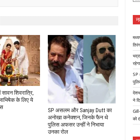
न
मध्य
तिरंग
भद्र
रहेग
SP 
पुलि
में सावन शिवरात्रि,
देशभ
ाभिषेक के लिए ये
ने द
ास
SP असलम और Sanjay Dutt का
Gill
अनोखा कनेक्शन, जिनके फैन थे
को 6
पुलिस अफसर उन्हीं ने निभाया
उनका रोल