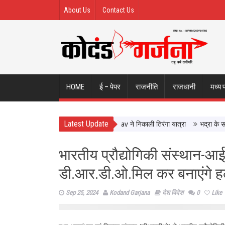
About Us
Contact Us
HOME
ई – पेपर
राजनीति
राजधानी
मध्य 
Latest Update
 ‘हर घर तिरंगा’ अभियान का आगाज, CM Yadav ने निकाली तिरंगा यात्रा
भद्रा के साये मे
भारतीय प्रौद्योगिकी संस्थान-आ
डी.आर.डी.ओ.मिल कर बनाएंगे हल्क
Sep 25, 2024
Kodand Garjana
देश विदेश
0
Like