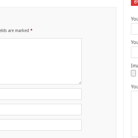
हम
Yo
ields are marked
*
You
Ima
Yo