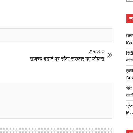
न
छत्त
मिल
Next Post
सिटी
राजस्व बढ़ाने पर रहेगा सरकार का फोकस
नवी
एमपी
Dev
‘मेर
बना
ग्रेट
शिर