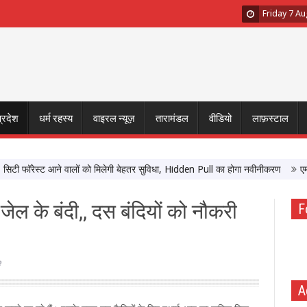
Friday 7 A
प्रदेश
धर्म रहस्य
वाइरल न्यूज़
तारामंडल
वीडियो
लाफ़स्टाल
ॉरेस्ट आने वालों को मिलेगी बेहतर सुविधा, Hidden Pull का होगा नवीनीकरण
एमपी टूरि
ेल के बंदी,, दस बंदियों को नौकरी
F
e
A