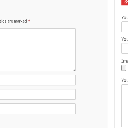
हम
Yo
ields are marked
*
You
Ima
Yo