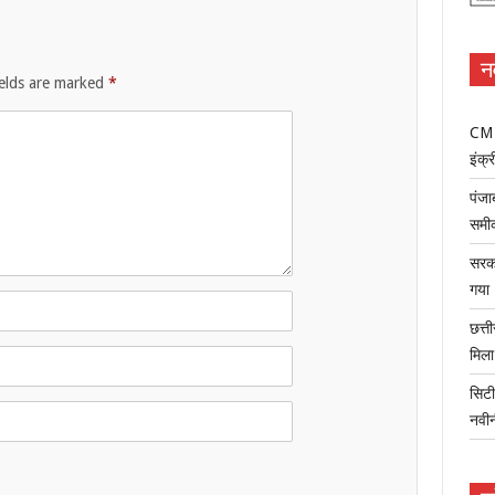
न
ields are marked
*
CM म
इंक्र
पंजा
समी
सरका
गया
छत्त
मिल
सिटी
नवी