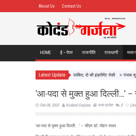
About Us
Contact Us
HOME
ई – पेपर
राजनीति
राजधानी
मध्य 
Latest Update
 छिंदवाड़ा में दिखाई सख्ती, 3 अधिकारी निलंबित; दो की इंक्रीमेंट रोकी
पंजाब चुनाव स
‘आ-पदा से मुक्त हुआ दिल्ली…’ 
Feb 08, 2025
Kodand Garjana
मध्य प्रदेश
0
Like
‘आ-पदा से मुक्त हुआ दिल्ली…’ – सीएम डॉ. मोहन यादव