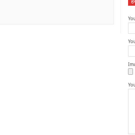
हम
Yo
You
Ima
Yo