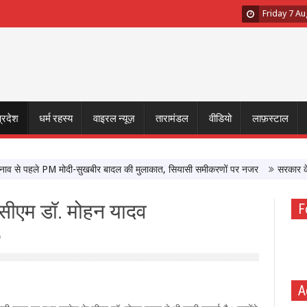
Friday 7 A
प्रदेश
धर्म रहस्य
वाइरल न्यूज़
तारामंडल
वीडियो
लाफ़स्टाल
े पहले PM मोदी-सुखबीर बादल की मुलाकात, सियासी समीकरणों पर नजर
सरकार के साथ बै
– सीएम डॉ. मोहन यादव
F
A