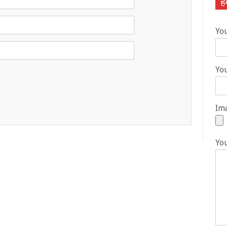
हम
Yo
You
Ima
Yo