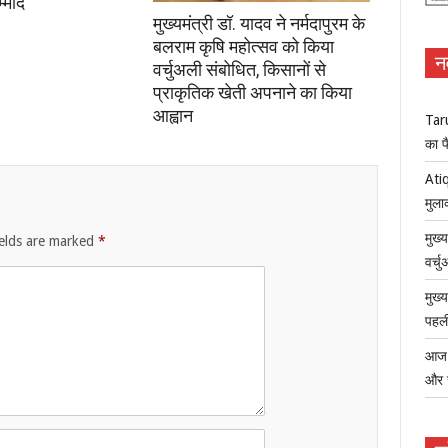
्मीद
मुख्यमंत्री डॉ. यादव ने नर्मदापुरम के
बलराम कृषि महोत्सव को किया
न
वर्चुअली संबोधित, किसानों से
प्राकृतिक खेती अपनाने का किया
आह्वान
Tar
का फ
Atiq
मुला
मुख्
ields are marked
*
वर्च
मुख्
पहली
आज ध
और 