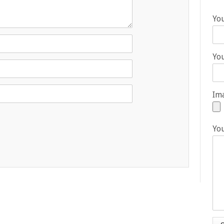
Yo
You
Ima
Yo