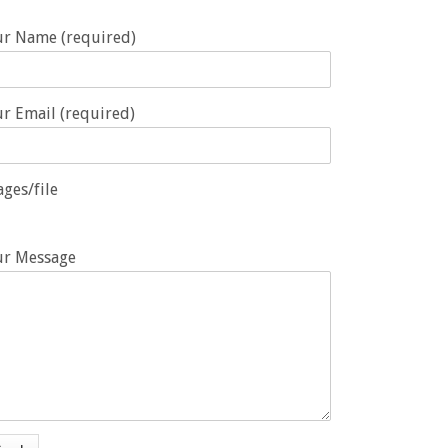
ur Name (required)
r Email (required)
ges/file
ur Message