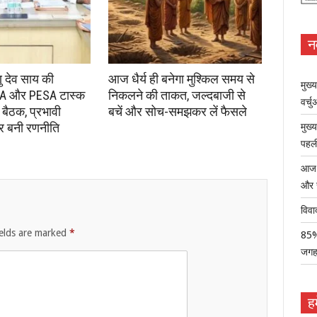
न
्णु देव साय की
आज धैर्य ही बनेगा मुश्किल समय से
मुख्
 FRA और PESA टास्क
निकलने की ताकत, जल्दबाजी से
वर्च
 बैठक, प्रभावी
बचें और सोच-समझकर लें फैसले
पर बनी रणनीति
मुख्
पहली
आज ध
और 
विवा
ields are marked
*
85% 
जग
हम