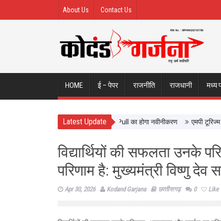
About Us
Contact Us
HOME
ई – पेपर
राजनीति
राजधानी
मध्य 
Latest Update
ने वालों को मिलेगी बेहतर सुविधा, Hidden Pull का होगा नवीनीकरण
एमपी टूरिज्म बोर्ड
विद्यार्थियों की सफलता उनके 
परिणाम है: मुख्यमंत्री विष्णु देव 
Apr 30, 2026
Kodand Garjana
छत्‍तीसगढ़
0
Like