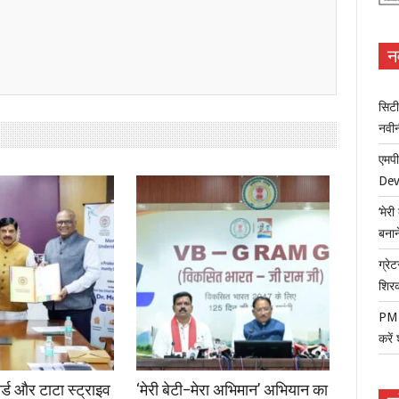
न
सिटी
नवी
एमपी
Dev
‘मेर
बना
ग्रेट
शिर
PM म
करें
ोर्ड और टाटा स्ट्राइव
‘मेरी बेटी–मेरा अभिमान’ अभियान का