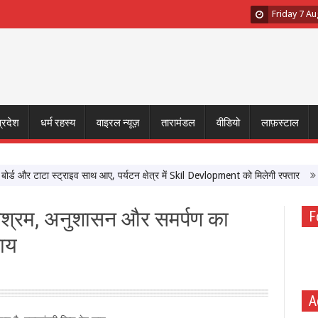
Friday 7 A
प्रदेश
धर्म रहस्य
वाइरल न्यूज़
तारामंडल
वीडियो
लाफ़स्टाल
 और टाटा स्ट्राइव साथ आए, पर्यटन क्षेत्र में Skil Devlopment को मिलेगी रफ्तार
‘मेरी
परिश्रम, अनुशासन और समर्पण का
F
साय
A