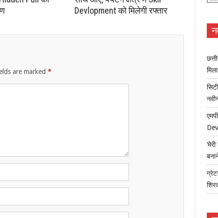
रण
Devlopment को मिलेगी रफ्तार
न
छत्त
मिल
ields are marked
*
सिटी
नवी
एमपी
Dev
‘मेर
बना
ग्रेट
शिर