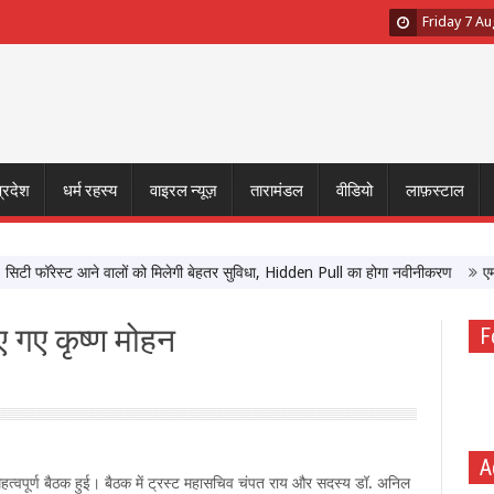
Friday 7 A
प्रदेश
धर्म रहस्य
वाइरल न्यूज़
तारामंडल
वीडियो
लाफ़स्टाल
फॉरेस्ट आने वालों को मिलेगी बेहतर सुविधा, Hidden Pull का होगा नवीनीकरण
एमपी टूरि
 गए कृष्ण मोहन
F
A
ट की महत्वपूर्ण बैठक हुई। बैठक में ट्रस्ट महासचिव चंपत राय और सदस्य डॉ. अनिल