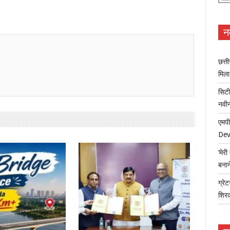
न
छत्त
मिल
सिटी
नवी
एमपी
Dev
‘मेर
बना
ग्रेट
शिर