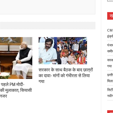
न
CM म
इंक्र
पंजा
समी
सरका
गया
सरकार के साथ बैठक के बाद छात्रों
का दावा- मांगों को गंभीरता से लिया
छत्त
गया
मिल
े पहले PM मोदी-
की मुलाकात, सियासी
सिटी
 नजर
नवी