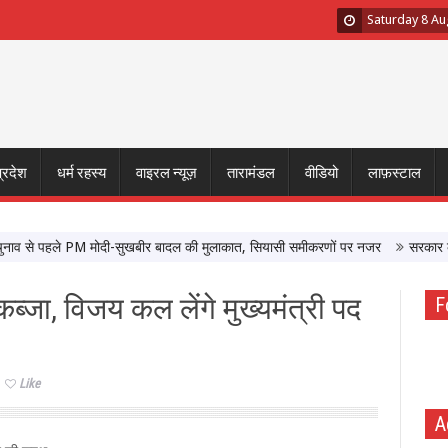
Saturday 8 Au
प्रदेश
धर्म रहस्य
वाइरल न्यूज़
तारामंडल
वीडियो
लाफ़स्टाल
से पहले PM मोदी-सुखबीर बादल की मुलाकात, सियासी समीकरणों पर नजर
सरकार के साथ ब
्जा, विजय कल लेंगे मुख्यमंत्री पद
F
Like
A