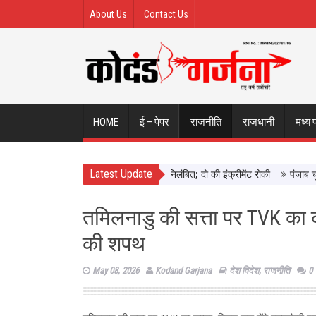
About Us
Contact Us
HOME
ई – पेपर
राजनीति
राजधानी
मध्य 
Latest Update
े छिंदवाड़ा में दिखाई सख्ती, 3 अधिकारी निलंबित; दो की इंक्रीमेंट रोकी
पंजाब चुनाव 
तमिलनाडु की सत्ता पर TVK का कब
की शपथ
May 08, 2026
Kodand Garjana
देश विदेश
,
राजनीति
0