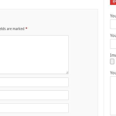
हम
Yo
ields are marked
*
You
Ima
Yo