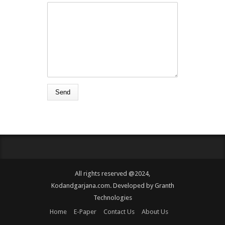
All rights reserved @2024,
Kodandgarjana.com. Developed by
Granth
Technologies
Home
E-Paper
Contact Us
About Us