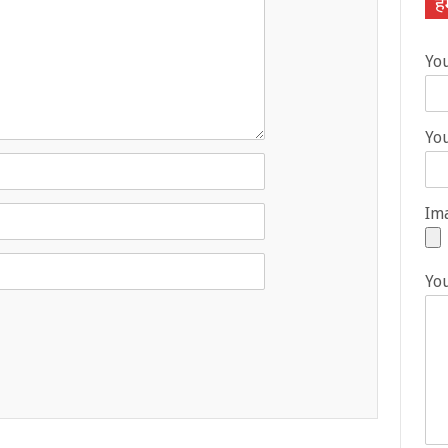
हम
Yo
You
Ima
Yo