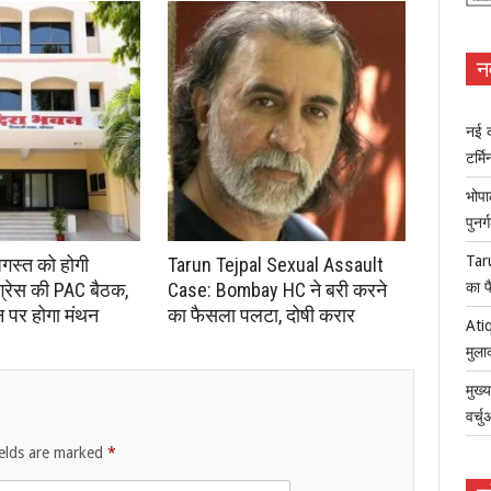
न
नई क
टर्म
भोपा
पुनर
Tar
अगस्त को होगी
Tarun Tejpal Sexual Assault
ंग्रेस की PAC बैठक,
Case: Bombay HC ने बरी करने
का फ
न पर होगा मंथन
का फैसला पलटा, दोषी करार
Atiq
मुला
मुख्
वर्च
ields are marked
*