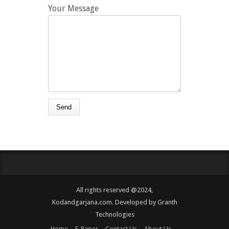
Your Message
All rights reserved @2024,
Kodandgarjana.com. Developed by
Granth
Technologies
Home
E-Paper
Contact Us
About Us