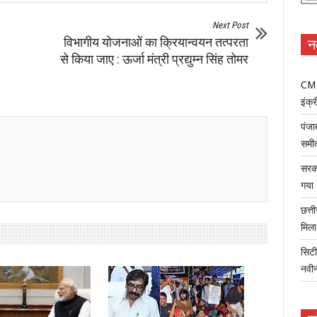
Next Post
विभागीय योजनाओं का क्रियान्वयन तत्परता
न
से किया जाए : ऊर्जा मंत्री प्रद्युम्न सिंह तोमर
CM म
इंक्र
पंजा
समी
सरका
गया
छत्त
मिल
सिटी
नवी