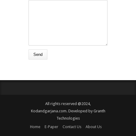
All rights reserved @2024,
Kodandgarjana.com. Developed by
Granth
Technologies
Home
E-Paper
Contact Us
About Us