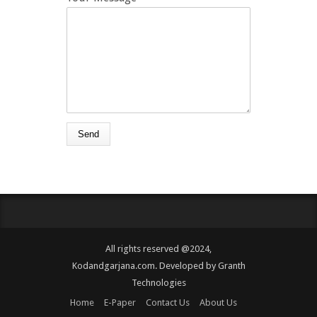
All rights reserved @2024,
Kodandgarjana.com. Developed by
Granth
Technologies
Home
E-Paper
Contact Us
About Us