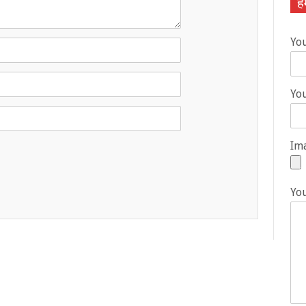
हम
Yo
You
Ima
Yo