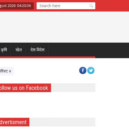
gust 2026
04
:
20
:
36
कृषि
खेल
देश विदेश
 आने वालों को मिलेगी बेहतर सुविधा, Hidden Pull का होगा नवीनीकरण
एमपी टूरिज्म बोर
ollow us on Facebook
dvertisment