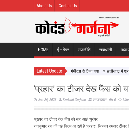
About Us
Contact Us
HOME
ई – पेपर
राजनीति
राजधानी
मध्य 
Latest Update
साथ बैठक के बाद छात्रों का दावा- मांगों को गंभीरता से लिया गया
छत्तीसगढ़ में श्रमिक 
‘प्रहार’ का टीजर देख फैंस को य
Jun 26, 2026
Kodand Garjana
लाफ़स्टाल
0
Like
‘प्रहार’ का टीजर देख फैंस को याद आई ‘धुरंधर’
राजकुमार राव की नई फिल्म आ रही है ‘प्रहार’, जिसका दमदार टीजर 