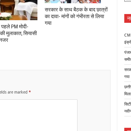
सरकार के साथ बैठक के बाद छात्रों
का दावा- मांगों को गंभीरता से लिया
न
गया
े पहले PM मोदी-
की मुलाकात, सियासी
CM म
 नजर
इंक्र
पंजा
समी
सरका
गया
छत्त
ields are marked
*
मिल
सिटी
नवी