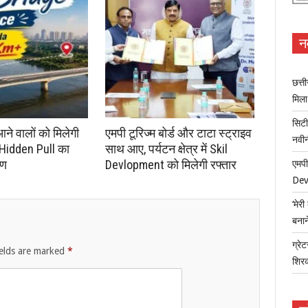
न
छत्त
मिल
सिटी
आने वालों को मिलेगी
एमपी टूरिज्म बोर्ड और टाटा स्ट्राइव
नवी
 Hidden Pull का
साथ आए, पर्यटन क्षेत्र में Skil
रण
Devlopment को मिलेगी रफ्तार
एमपी
Dev
‘मेर
बना
ग्रेट
ields are marked
*
शिर