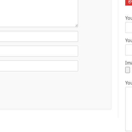
हम
Yo
You
Ima
Yo