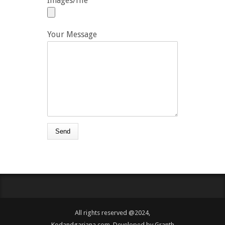
Images/file
Your Message
All rights reserved @2024,
Kodandgarjana.com. Developed by
Granth