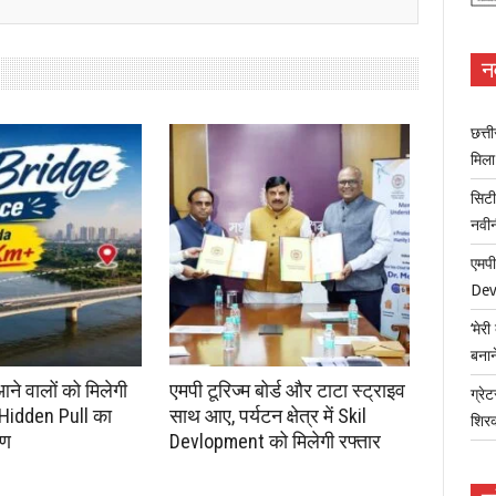
न
छत्त
मिल
सिटी
नवी
एमपी
Dev
‘मेर
बना
आने वालों को मिलेगी
एमपी टूरिज्म बोर्ड और टाटा स्ट्राइव
ग्रेट
 Hidden Pull का
साथ आए, पर्यटन क्षेत्र में Skil
शिर
रण
Devlopment को मिलेगी रफ्तार