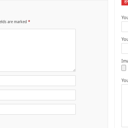
हम
Yo
ields are marked
*
You
Ima
Yo