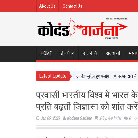
About Us
Contact Us
HOME
ई – पेपर
राजनीति
राजधानी
मध्य 
Latest Update
त पडिक्कल, जड़ा शानदार शतक; जायसवाल-पंत-जुरेल हुए फ्लॉप
प्रयागराज में राहुल गां
प्रवासी भारतीय विश्व में भारत के 
प्रति बढ़ती जिज्ञासा को शांत करें 
Jan 09, 2023
Kodand Garjana
इंदौर
,
देश विदेश
0