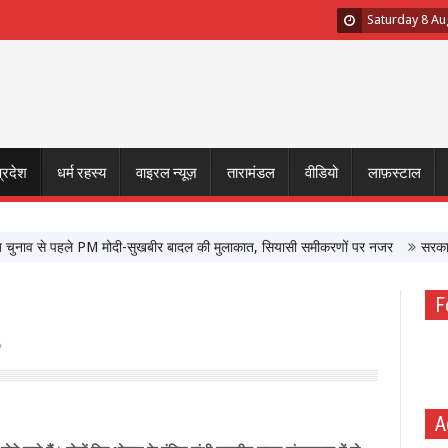
Saturday 8 Au
प्रदेश
धर्म रहस्य
वाइरल न्यूज़
तारामंडल
वीडियो
लाफ़स्टाल
व से पहले PM मोदी-सुखबीर बादल की मुलाकात, सियासी समीकरणों पर नजर
सरकार के साथ
F
A