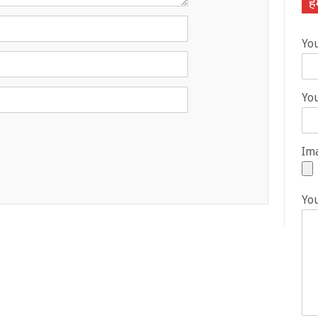
हम
Yo
You
Ima
Yo