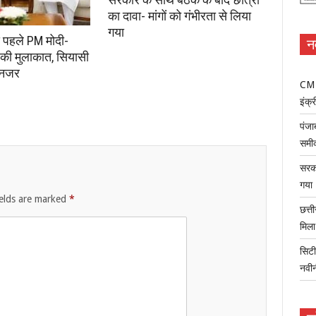
का दावा- मांगों को गंभीरता से लिया
गया
े पहले PM मोदी-
न
की मुलाकात, सियासी
 नजर
CM म
इंक्र
पंजा
समी
सरका
गया
ields are marked
*
छत्त
मिल
सिटी
नवी