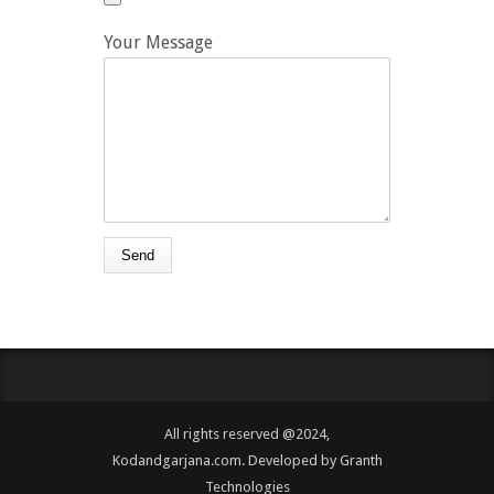
Your Message
All rights reserved @2024,
Kodandgarjana.com. Developed by
Granth
Technologies