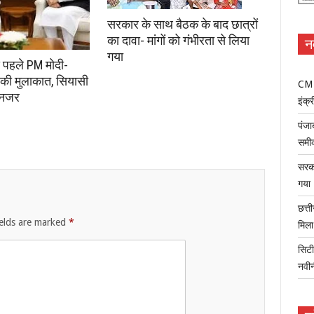
सरकार के साथ बैठक के बाद छात्रों
का दावा- मांगों को गंभीरता से लिया
न
गया
े पहले PM मोदी-
की मुलाकात, सियासी
CM म
 नजर
इंक्र
पंजा
समी
सरका
गया
छत्त
ields are marked
*
मिल
सिटी
नवी