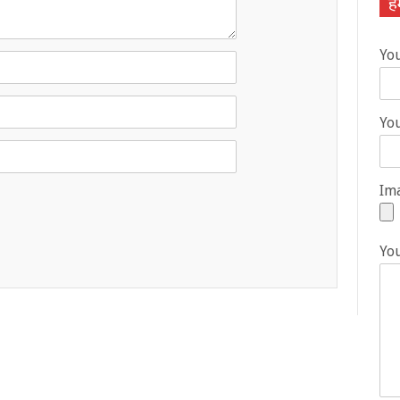
हम
Yo
You
Ima
Yo