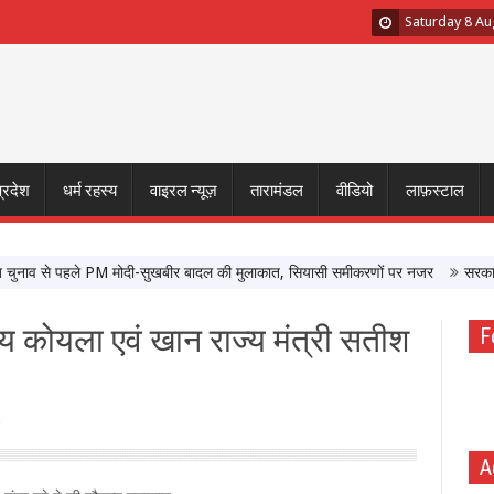
Saturday 8 Au
प्रदेश
धर्म रहस्य
वाइरल न्यूज़
तारामंडल
वीडियो
लाफ़स्टाल
व से पहले PM मोदी-सुखबीर बादल की मुलाकात, सियासी समीकरणों पर नजर
सरकार के साथ
द्रीय कोयला एवं खान राज्य मंत्री सतीश
F
A