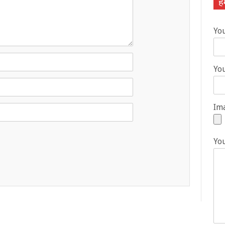
हम
Yo
You
Ima
Yo