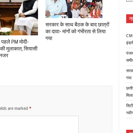
न
सरकार के साथ बैठक के बाद छात्रों
का दावा- मांगों को गंभीरता से लिया
CM म
गया
े पहले PM मोदी-
इंक्र
की मुलाकात, सियासी
पंजा
 नजर
समी
सरका
गया
छत्त
मिल
सिटी
ields are marked
*
नवी