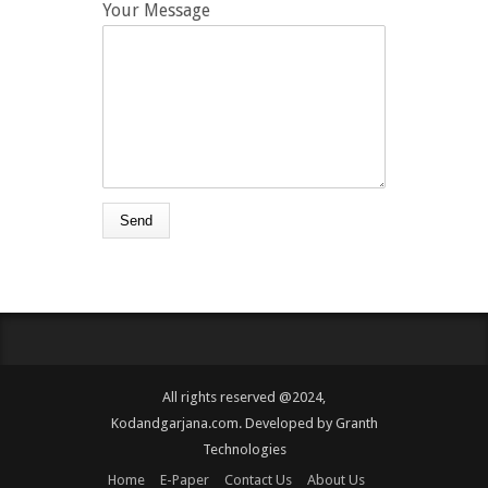
Your Message
All rights reserved @2024,
Kodandgarjana.com. Developed by
Granth
Technologies
Home
E-Paper
Contact Us
About Us