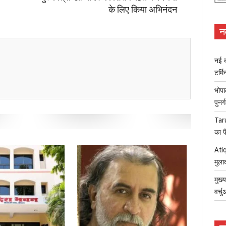
के लिए किया अभिनंदन
न
नई क
टर्म
भोपा
पुनर
Tar
का फ
Atiq
मुला
मुख्
वर्च