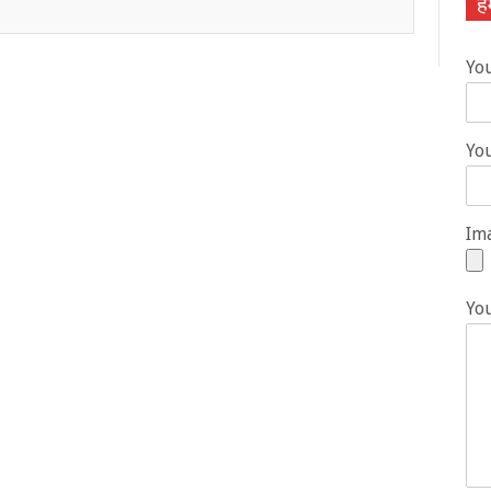
हम
Yo
You
Ima
Yo