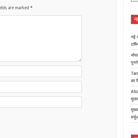
ields are marked
*
न
नई क
टर्म
भोपा
पुनर
Tar
का फ
Atiq
मुला
मुख्
वर्च