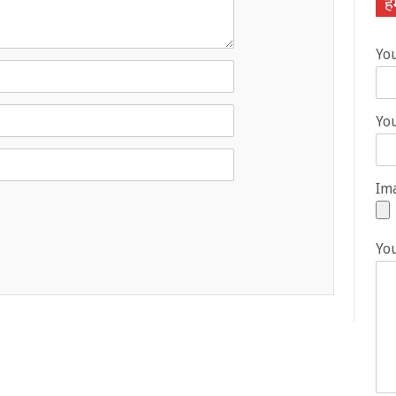
हम
Yo
You
Ima
Yo