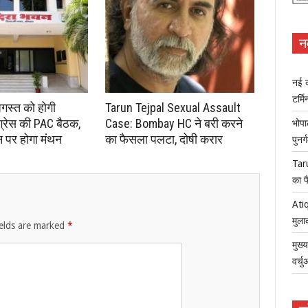
न
नई क
टर्म
अगस्त को होगी
Tarun Tejpal Sexual Assault
ंग्रेस की PAC बैठक,
Case: Bombay HC ने बरी करने
भोपा
न पर होगा मंथन
का फैसला पलटा, दोषी करार
पुनर
Tar
का फ
Atiq
मुला
ields are marked
*
मुख्
वर्च