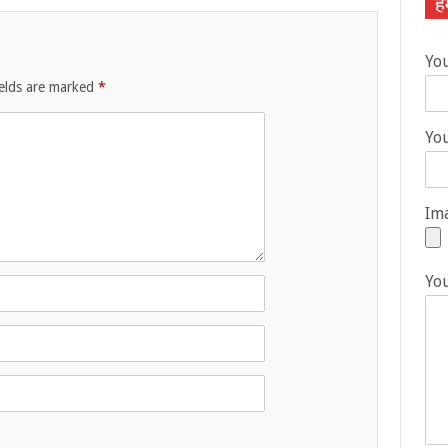
हम
Yo
ields are marked
*
You
Ima
Yo