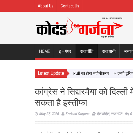
About Us
Contact Us
HOME
ई – पेपर
राजनीति
राजधानी
मध्य 
Latest Update
आने वालों को मिलेगी बेहतर सुविधा, Hidden Pull का होगा नवीनीकरण
एमपी टूरिज्म बोर्
कांग्रेस ने सिद्दारमैया को दिल्ली
सकता है इस्तीफा
May 27, 2026
Kodand Garjana
देश विदेश
,
राजनीति
0