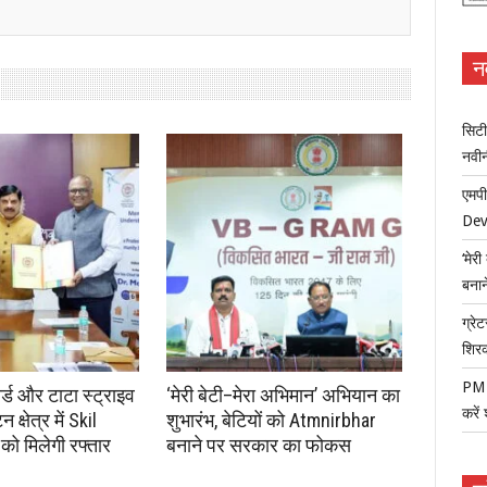
न
सिटी
नवी
एमपी
Dev
‘मेर
बना
ग्रेट
शिर
PM म
ोर्ड और टाटा स्ट्राइव
‘मेरी बेटी–मेरा अभिमान’ अभियान का
करें
क्षेत्र में Skil
शुभारंभ, बेटियों को Atmnirbhar
ो मिलेगी रफ्तार
बनाने पर सरकार का फोकस