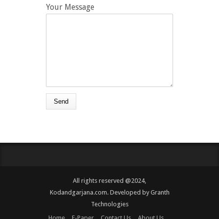
Your Message
All rights reserved @2024,
Kodandgarjana.com. Developed by
Granth
Technologies
Home
E-Paper
Contact Us
About Us