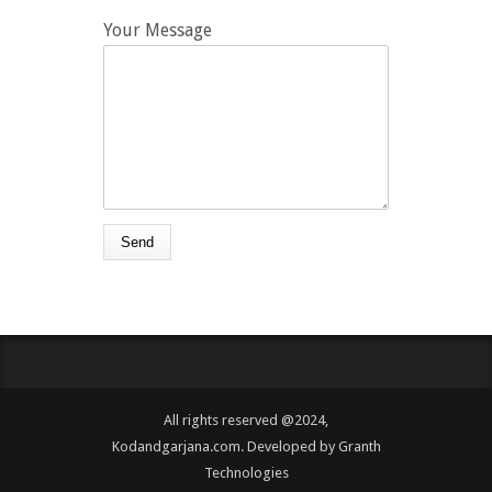
Your Message
All rights reserved @2024,
Kodandgarjana.com. Developed by
Granth
Technologies