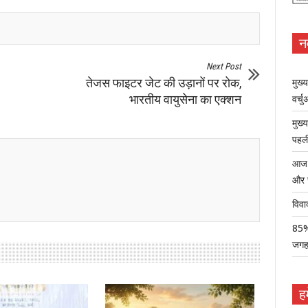
न
Next Post
तेजस फाइटर जेट की उड़ानों पर रोक,
मुख्
भारतीय वायुसेना का एक्शन
वर्च
मुख्
पहली
आज ध
और 
विवा
85% 
जग
हम