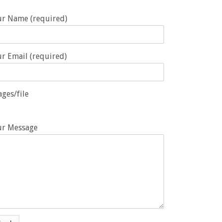
ur Name (required)
r Email (required)
ges/file
ur Message