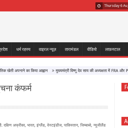
Thursday 6 Au
प्रदेश
धर्म रहस्य
वाइरल न्यूज़
तारामंडल
वीडियो
लाफ़स्टाल
खेती अपनाने का किया आह्वान
मुख्यमंत्री विष्णु देव साय की अध्यक्षता में FRA और PESA 
ंचना कंफर्म
F
A
्षिण अफ्रीका, भारत, इंग्लैंड, वेस्टइंडीज, पाकिस्तान, जिम्बाब्वे, न्यूजीलैंड