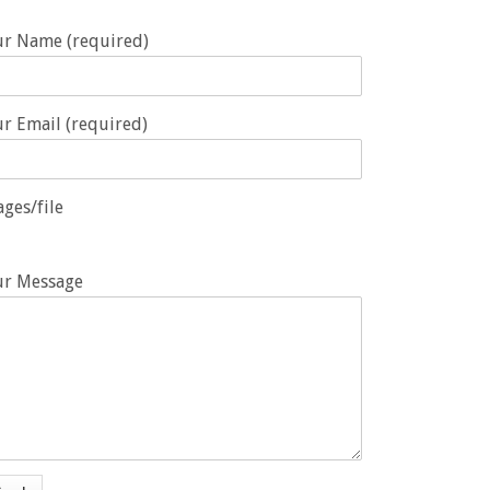
ur Name (required)
r Email (required)
ges/file
ur Message