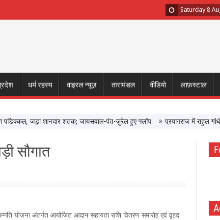
Saturday 8 Au
प्रदेश
धर्म रहस्य
वाइरल न्यूज़
तारामंडल
वीडियो
लाफ़स्टाल
िक्कल, जड़ा शानदार शतक; जायसवाल-पंत-जुरेल हुए फ्लॉप
प्रयागराज में राहुल गांधी ने
बड़ी सौगात
F
A
ृषक उन्नति योजना अंतर्गत आयोजित आदान सहायता राशि वितरण समारोह एवं वृहद