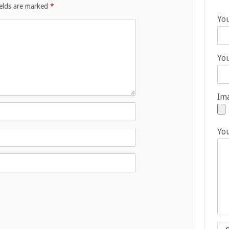
ields are marked
*
Yo
You
Ima
Yo