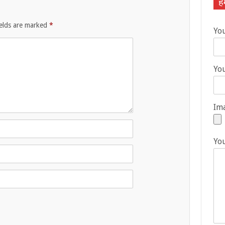
हम
ields are marked
*
Yo
You
Ima
Yo