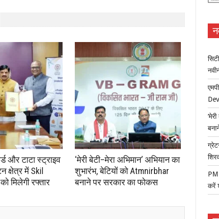
न
सिटी
नवी
एमपी
Dev
‘मेर
बना
ग्रेट
शिर
ोर्ड और टाटा स्ट्राइव
‘मेरी बेटी–मेरा अभिमान’ अभियान का
क्षेत्र में Skil
शुभारंभ, बेटियों को Atmnirbhar
PM म
ो मिलेगी रफ्तार
बनाने पर सरकार का फोकस
करें