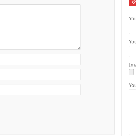
हम
Yo
You
Ima
Yo