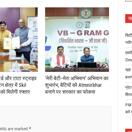
न
सिटी
नवी
एमपी
Dev
‘मेर
बना
ोर्ड और टाटा स्ट्राइव
‘मेरी बेटी–मेरा अभिमान’ अभियान का
क्षेत्र में Skil
शुभारंभ, बेटियों को Atmnirbhar
ग्रेट
ो मिलेगी रफ्तार
बनाने पर सरकार का फोकस
शिर
PM म
करें
ields are marked
*