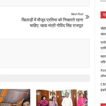
न
Next Post
खिलाड़ी में मौजूद प्रतिभा को निखारते रहना
चाहिए: खाद्य मंत्री गोविंद सिंह राजपूत
सीहो
संवा
प्रद
प्रत
महता
राशि
Kosa
लॉन्
CM म
इंक्र