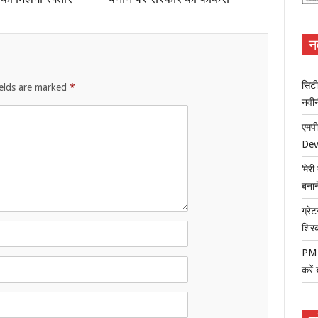
न
सिटी
ields are marked
*
नवी
एमपी
Dev
‘मेर
बना
ग्रेट
शिर
PM म
करें