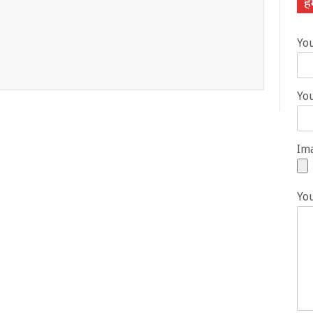
हम
Yo
You
Ima
Yo